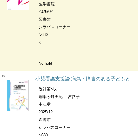
医学書院
2026/02
図書館
シラバスコーナー
N080
K
No hold
39
小児看護支援論 病気・障害のある子どもと家族への看護 看護学テキストnice. 小児看護学
改訂第5版
編集今野美紀 二宮啓子
南江堂
2025/12
図書館
シラバスコーナー
N080