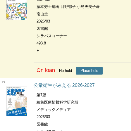
藤本秀士編著 目野郁子 小島夫美子著
南山堂
2026/03
図書館
シラバスコーナー
493.8
F
On loan
No hold
Place hold
13
公衆衛生がみえる 2026-2027
第7版
編集医療情報科学研究所
メディックメディア
2026/03
図書館