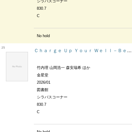
シラバスコーナー
830.7
C
No hold
25
Ｃｈａｒｇｅ Ｕｐ Ｙｏｕｒ Ｗｅｌｌ－Ｂｅｉｎｇ 健康トピックで育む英語４技能
竹内理 山岡浩一 森安瑞希 ほか
金星堂
2026/01
図書館
シラバスコーナー
830.7
C
No hold