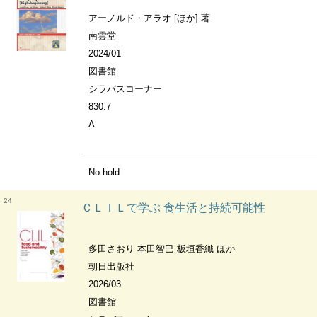
アーノルド・アラオ [ほか] 著
南雲堂
2024/01
図書館
シラバスコーナー
830.7
A
No hold
24
ＣＬＩＬで学ぶ 食生活と持続可能性
多田さおり 本田智巳 板垣香織 ほか
朝日出版社
2026/03
図書館