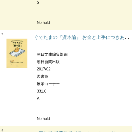
S
No hold
7
ぐでたまの『資本論』 お金と上手につきあう人生哲学 朝日文庫
朝日文庫編集部編
朝日新聞出版
2017/02
図書館
展示コーナー
331.6
A
No hold
8