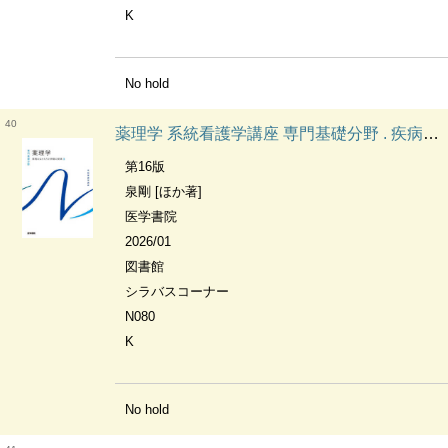
K
No hold
40
薬理学 系統看護学講座 専門基礎分野 . 疾病のなりたちと回復の促進
第16版
泉剛 [ほか著]
医学書院
2026/01
図書館
シラバスコーナー
N080
K
No hold