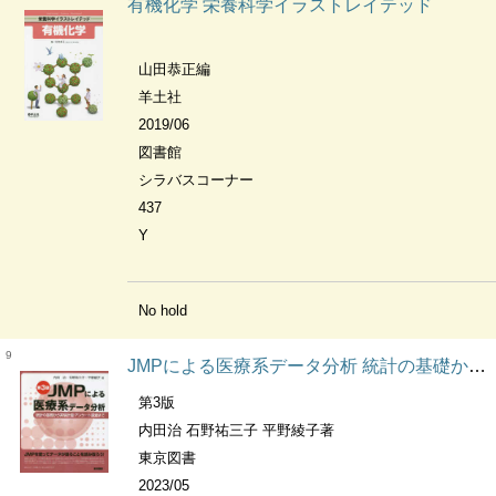
有機化学 栄養科学イラストレイテッド
山田恭正編
羊土社
2019/06
図書館
シラバスコーナー
437
Y
No hold
9
JMPによる医療系データ分析 統計の基礎から実験計画・アンケート調査まで
第3版
内田治 石野祐三子 平野綾子著
東京図書
2023/05