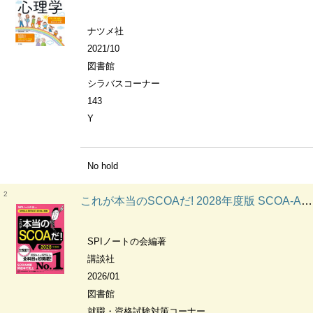
ナツメ社
2021/10
図書館
シラバスコーナー
143
Y
No hold
2
これが本当のSCOAだ! 2028年度版 SCOA-A・SCOA-C・SCOA-i対応 本当の就職テストシリーズ
SPIノートの会編著
講談社
2026/01
図書館
就職・資格試験対策コーナー