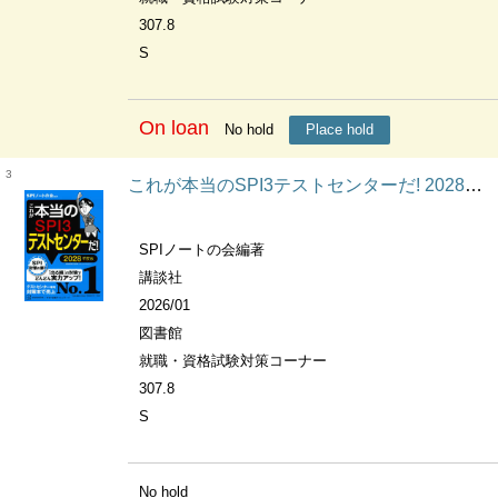
307.8
S
On loan
No hold
Place hold
3
これが本当のSPI3テストセンターだ! 2028年度版 本当の就職テストシリーズ
SPIノートの会編著
講談社
2026/01
図書館
就職・資格試験対策コーナー
307.8
S
No hold