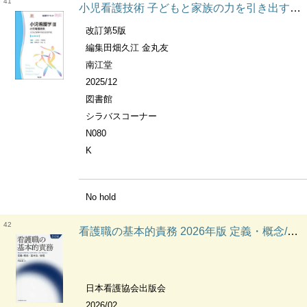
41
小児看護技術 子どもと家族の力を引き出す技 看護学テキストnice. 小児看護学
改訂第5版
編集田畑久江 金丸友
南江堂
2025/12
図書館
シラバスコーナー
N080
K
No hold
42
看護職の基本的責務 2026年版 定義・概念/基本法/倫理
日本看護協会出版会
2026/02