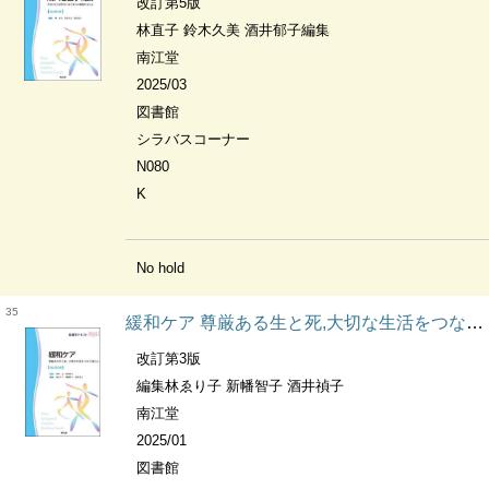
改訂第5版
林直子 鈴木久美 酒井郁子編集
南江堂
2025/03
図書館
シラバスコーナー
N080
K
No hold
35
緩和ケア 尊厳ある生と死,大切な生活をつなぐ技と心 看護学テキストnice
改訂第3版
編集林ゑり子 新幡智子 酒井禎子
南江堂
2025/01
図書館