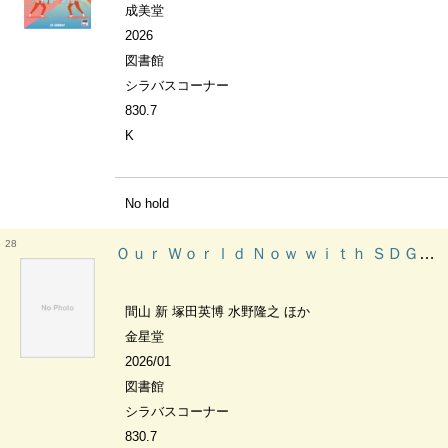
成美堂
2026
図書館
シラバスコーナー
830.7
K
No hold
28
Ｏｕｒ Ｗｏｒｌｄ Ｎｏｗ ｗｉｔｈ ＳＤＧｓ ＳＤＧｓで考える世界の今
間山 新 塚田英博 水野隆之 ほか
金星堂
2026/01
図書館
シラバスコーナー
830.7