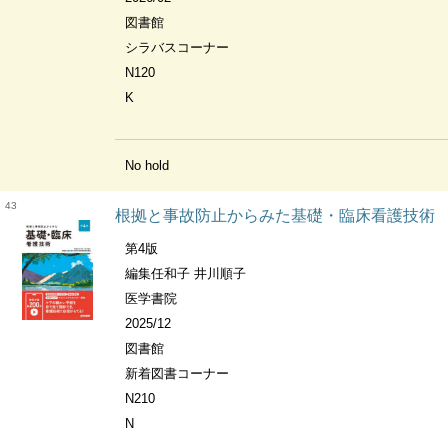
図書館
シラバスコーナー
N120
K
No hold
43
根拠と事故防止からみた基礎・臨床看護技術
第4版
編集任和子 井川順子
医学書院
2025/12
図書館
新着図書コーナー
N210
N