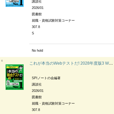
講談社
2026/01
図書館
就職・資格試験対策コーナー
307.8
S
No hold
6
これが本当のWebテストだ! 2028年度版3 WEBテスティング(SPI3)・CUBIC・TAP・TAL編 本当の就職テストシリーズ
SPIノートの会編著
講談社
2026/01
図書館
就職・資格試験対策コーナー
307.8