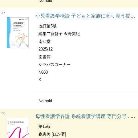
No hold
37
小児看護学概論 子どもと家族に寄り添う援助 看護学テキストnice. 小児看護学
改訂第5版
編集二宮啓子 今野美紀
南江堂
2025/12
図書館
シラバスコーナー
N080
K
No hold
38
母性看護学各論 系統看護学講座 専門分野 . 母性看護学
第15版
森恵美 [ほか著]