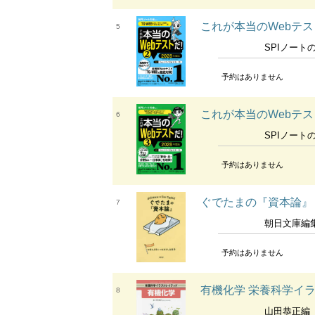
これが本当のWebテス
5
SPIノート
予約はありません
これが本当のWebテスト
6
SPIノート
予約はありません
ぐでたまの『資本論』
7
朝日文庫編
予約はありません
有機化学 栄養科学イ
8
山田恭正編