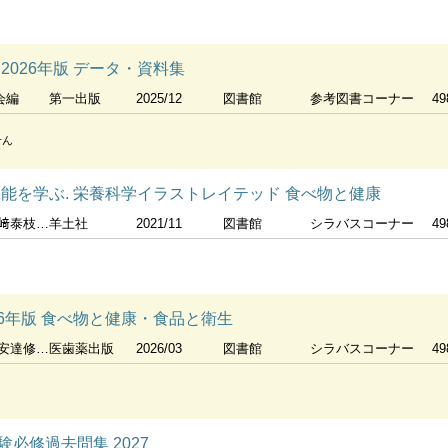
2026年版 データ・資料集
会編
第一出版
2025/12
図書館
参考図書コーナー
49
せん
能を学ぶ. 栄養科学イラストレイテッド 食べ物と健康
小西洋太郎編
羊土社
2021/11
図書館
シラバスコーナー
49
26年版 食べ物と健康・食品と衛生
達修一編
医歯薬出版
2026/03
図書館
シラバスコーナー
49
必修過去問集 2027