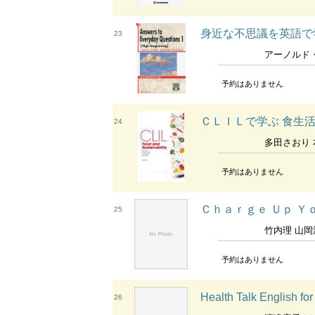
身近な不思議を英語で学ぶ 初級 
23
アーノルド・アラオ [
予約はありません
ＣＬＩＬで学ぶ 食生
24
多田さおり 本田智巳 板
予約はありません
Ｃｈａｒｇｅ Ｕｐ Ｙ
25
竹内理 山岡浩一 森安
予約はありません
Health Talk Englis
26