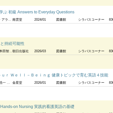
Answers to Everyday Questions
ほか] 著
南雲堂
2024/01
図書館
シラバスコーナー
83
活と持続可能性
垣香織 ほか
朝日出版社
2026/03
図書館
シラバスコーナー
83
ｏｕｒ Ｗｅｌｌ－Ｂｅｉｎｇ 健康トピックで育む英語４技能
瑞希 ほか
金星堂
2026/01
図書館
シラバスコーナー
83
h for Hands-on Nursing 実践的看護英語の基礎