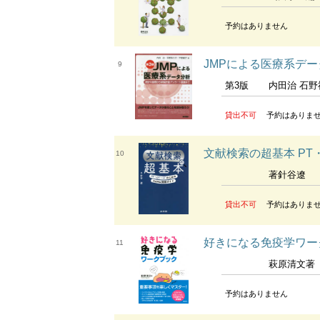
予約はありません
JMPによる医療系デ
9
第3版
内田治 石野祐三子 
貸出不可
予約はありま
文献検索の超基本 PT・
10
著針谷遼
貸出不可
予約はありま
好きになる免疫学ワー
11
萩原清文著
予約はありません