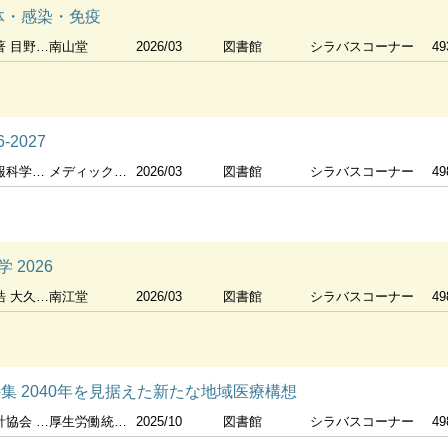
体・感染・免疫
小島夫美子著
南山堂
2026/03
図書館
シラバスコーナー
49
2027
学研究所
メディックメディア
2026/03
図書館
シラバスコーナー
49
2026
久保孝義
南江堂
2026/03
図書館
シラバスコーナー
49
集 2040年を見据えた新たな地域医療構想
 [編集]
厚生労働統計協会
2025/10
図書館
シラバスコーナー
49