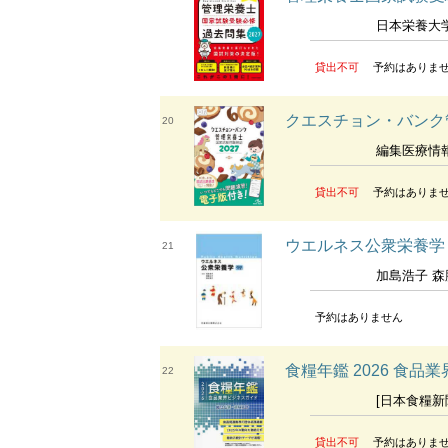
日本栄養大学管理栄養士国家試
貸出不可
予約はありま
クエスチョン・バンク管
20
編集医療情報科
貸出不可
予約はありま
ウエルネス公衆栄養学 2026年版
21
加島浩子 森脇弘子 
予約はありません
食糧年鑑 2026 食
22
[日本食糧新
貸出不可
予約はありま