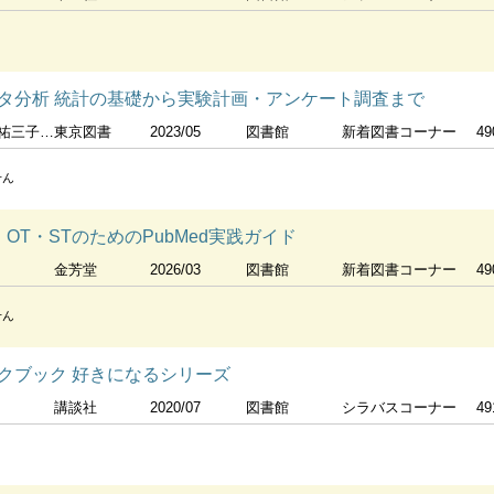
ータ分析 統計の基礎から実験計画・アンケート調査まで
平野綾子著
東京図書
2023/05
図書館
新着図書コーナー
49
せん
OT・STのためのPubMed実践ガイド
金芳堂
2026/03
図書館
新着図書コーナー
49
せん
クブック 好きになるシリーズ
講談社
2020/07
図書館
シラバスコーナー
49