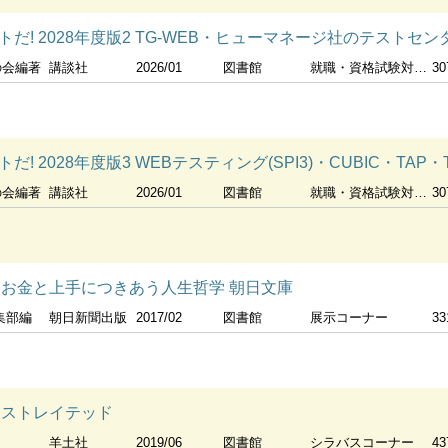
トだ! 2028年度版2 TG-WEB・ヒューマネージ社のテストセ
の会編著
講談社
2026/01
図書館
就職・資格試験対策コーナー
30
だ! 2028年度版3 WEBテスティング(SPI3)・CUBIC・TA
の会編著
講談社
2026/01
図書館
就職・資格試験対策コーナー
30
 お金と上手につきあう人生哲学 朝日文庫
集部編
朝日新聞出版
2017/02
図書館
展示コーナー
33
ラストレイテッド
羊土社
2019/06
図書館
シラバスコーナー
43