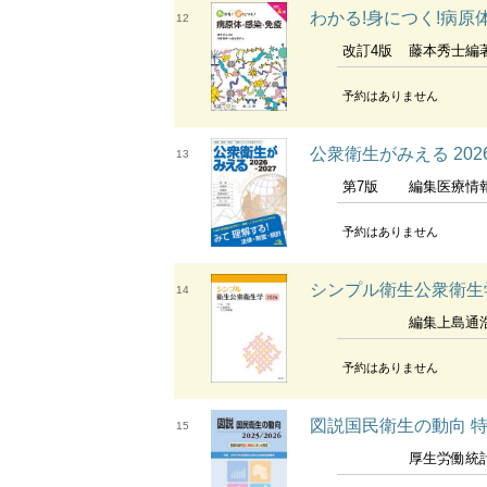
わかる!身につく!病原
12
改訂4版
藤本秀士編著 目野郁子 
予約はありません
公衆衛生がみえる 2026-
13
第7版
編集医療情報科
予約はありません
シンプル衛生公衆衛生学 
14
編集上島通浩 大
予約はありません
図説国民衛生の動向 特
15
厚生労働統計協会