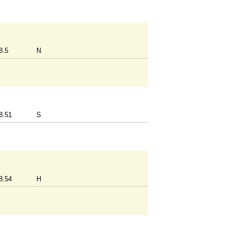
8.5
N
8.51
S
8.54
H