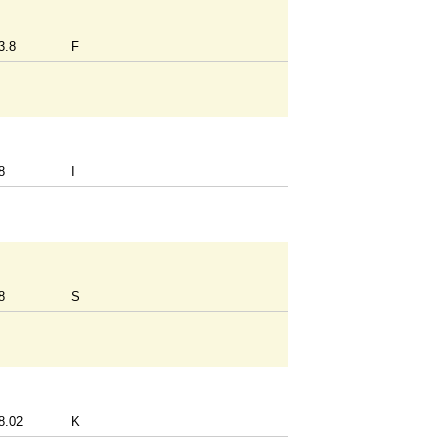
3.8
F
8
I
8
S
8.02
K