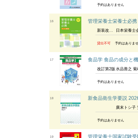
予約はありません
管理栄養士栄養士必携 
16
新装改訂第17版
日本栄養士
貸出不可
予約はありま
食品学 食品の成分と機
17
改訂第2版
水品善之 菊﨑泰枝 
予約はありません
新食品衛生学要説 20
18
廣末トシ子 安
予約はありません
管理栄養士国家試験受験
19