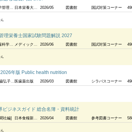
験対策委員会編
日本栄養大学出版部
2026/05
図書館
国試対策コーナー
49
せん
理栄養士国家試験問題解説 2027
学研究所
メディックメディア
2026/06
図書館
国試対策コーナー
49
せん
 Public health nutrition
寄谷博子編集
医歯薬出版
2026/03
図書館
シラバスコーナー
49
品業界ビジネスガイド 総合名簿・資料統計
聞社編]
日本食糧新聞社
2026/04
図書館
参考図書コーナー
58
せん