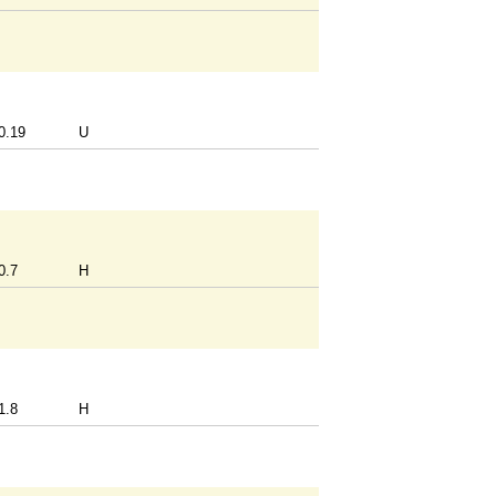
0.19
U
0.7
H
1.8
H