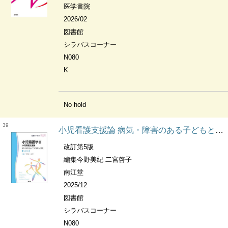
医学書院
2026/02
図書館
シラバスコーナー
N080
K
No hold
39
小児看護支援論 病気・障害のある子どもと家族への看護 看護学テキストnice. 小児看護学
改訂第5版
編集今野美紀 二宮啓子
南江堂
2025/12
図書館
シラバスコーナー
N080