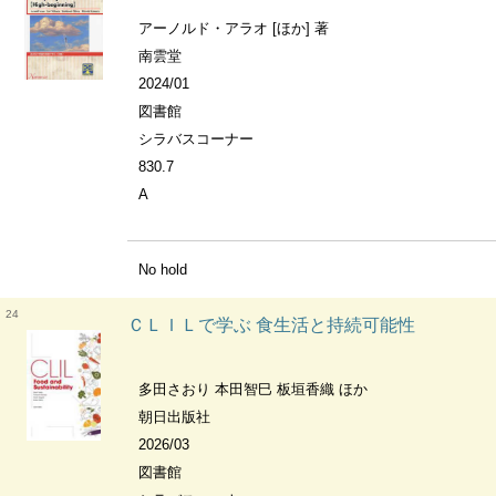
アーノルド・アラオ [ほか] 著
南雲堂
2024/01
図書館
シラバスコーナー
830.7
A
No hold
24
ＣＬＩＬで学ぶ 食生活と持続可能性
多田さおり 本田智巳 板垣香織 ほか
朝日出版社
2026/03
図書館