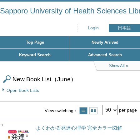
Sapporo University of Health Sciences Lib
Login
日本語
Top Page
Newly Arrived
Keyword Search
Advanced Search
Show All
New Book List（June）
Open Book Lists
per page
View switching
1
よくわかる発達心理学 完全カラー図解