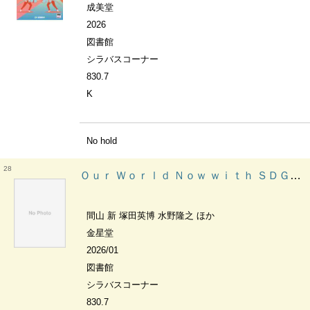
成美堂
2026
図書館
シラバスコーナー
830.7
K
No hold
28
Ｏｕｒ Ｗｏｒｌｄ Ｎｏｗ ｗｉｔｈ ＳＤＧｓ ＳＤＧｓで考える世界の今
間山 新 塚田英博 水野隆之 ほか
金星堂
2026/01
図書館
シラバスコーナー
830.7