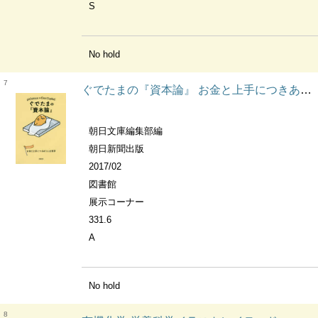
S
No hold
7
ぐでたまの『資本論』 お金と上手につきあう人生哲学 朝日文庫
朝日文庫編集部編
朝日新聞出版
2017/02
図書館
展示コーナー
331.6
A
No hold
8