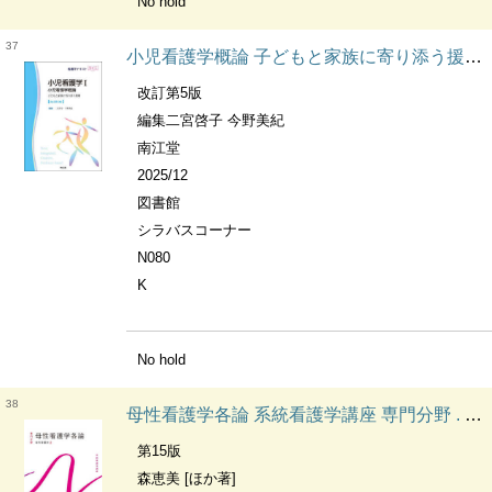
No hold
37
小児看護学概論 子どもと家族に寄り添う援助 看護学テキストnice. 小児看護学
改訂第5版
編集二宮啓子 今野美紀
南江堂
2025/12
図書館
シラバスコーナー
N080
K
No hold
38
母性看護学各論 系統看護学講座 専門分野 . 母性看護学
第15版
森恵美 [ほか著]