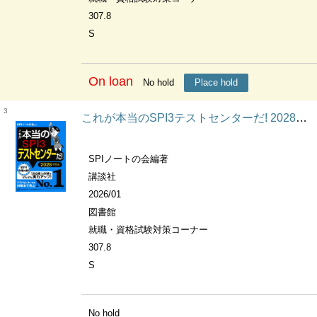
307.8
S
On loan
No hold
Place hold
3
これが本当のSPI3テストセンターだ! 2028年度版 本当の就職テストシリーズ
SPIノートの会編著
講談社
2026/01
図書館
就職・資格試験対策コーナー
307.8
S
No hold