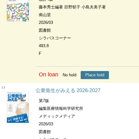
藤本秀士編著 目野郁子 小島夫美子著
南山堂
2026/03
図書館
シラバスコーナー
493.8
F
On loan
No hold
Place hold
13
公衆衛生がみえる 2026-2027
第7版
編集医療情報科学研究所
メディックメディア
2026/03
図書館