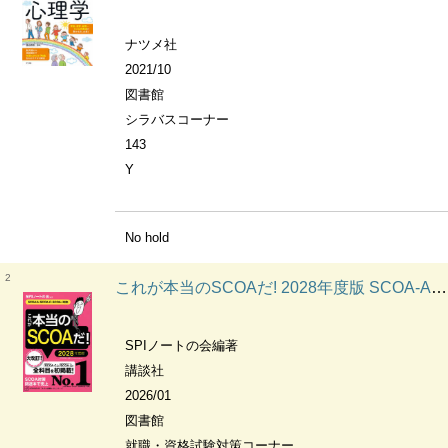
ナツメ社
2021/10
図書館
シラバスコーナー
143
Y
No hold
2
これが本当のSCOAだ! 2028年度版 SCOA-A・SCOA-C・SCOA-i対応 本当の就職テストシリーズ
SPIノートの会編著
講談社
2026/01
図書館
就職・資格試験対策コーナー