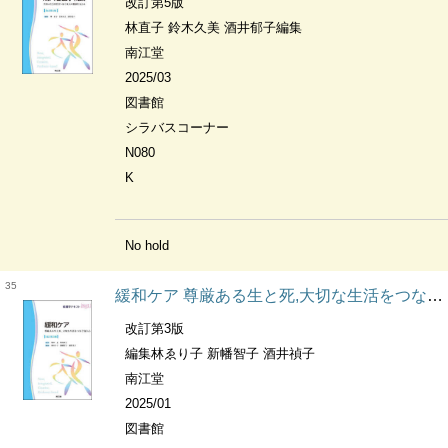
改訂第5版
林直子 鈴木久美 酒井郁子編集
南江堂
2025/03
図書館
シラバスコーナー
N080
K
No hold
35
緩和ケア 尊厳ある生と死,大切な生活をつなぐ技と心 看護学テキストnice
改訂第3版
編集林ゑり子 新幡智子 酒井禎子
南江堂
2025/01
図書館