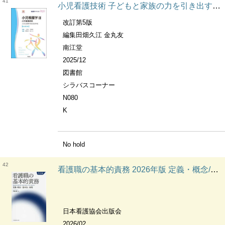
41
小児看護技術 子どもと家族の力を引き出す技 看護学テキストnice. 小児看護学
改訂第5版
編集田畑久江 金丸友
南江堂
2025/12
図書館
シラバスコーナー
N080
K
No hold
42
看護職の基本的責務 2026年版 定義・概念/基本法/倫理
日本看護協会出版会
2026/02