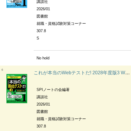
講談社
2026/01
図書館
就職・資格試験対策コーナー
307.8
S
No hold
6
これが本当のWebテストだ! 2028年度版3 WEBテスティング(SPI3)・CUBIC・TAP・TAL編 本当の就職テストシリーズ
SPIノートの会編著
講談社
2026/01
図書館
就職・資格試験対策コーナー
307.8