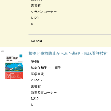
図書館
シラバスコーナー
N120
K
No hold
43
根拠と事故防止からみた基礎・臨床看護技術
第4版
編集任和子 井川順子
医学書院
2025/12
図書館
新着図書コーナー
N210
N