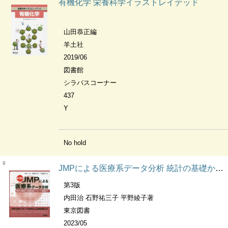
有機化学 栄養科学イラストレイテッド
山田恭正編
羊土社
2019/06
図書館
シラバスコーナー
437
Y
No hold
9
JMPによる医療系データ分析 統計の基礎から実験計画・アンケート調査まで
第3版
内田治 石野祐三子 平野綾子著
東京図書
2023/05