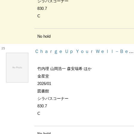
シラバスコーナー
830.7
C
No hold
25
Ｃｈａｒｇｅ Ｕｐ Ｙｏｕｒ Ｗｅｌｌ－Ｂｅｉｎｇ 健康トピックで育む英語４技能
竹内理 山岡浩一 森安瑞希 ほか
金星堂
2026/01
図書館
シラバスコーナー
830.7
C
No hold