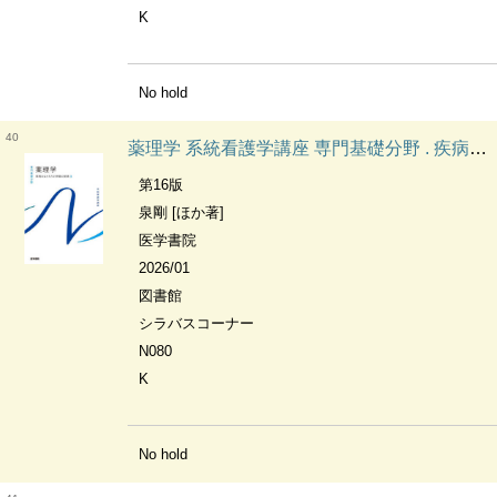
K
No hold
40
薬理学 系統看護学講座 専門基礎分野 . 疾病のなりたちと回復の促進
第16版
泉剛 [ほか著]
医学書院
2026/01
図書館
シラバスコーナー
N080
K
No hold