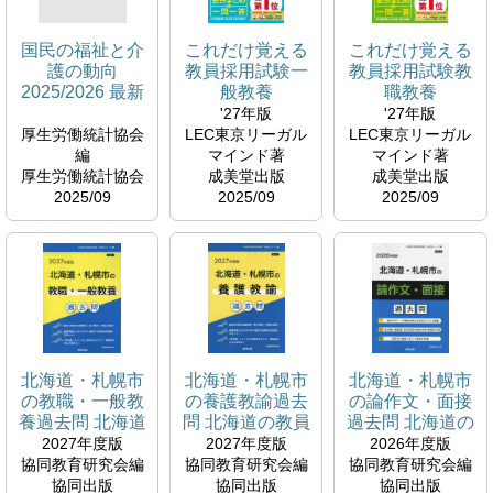
国民の福祉と介
これだけ覚える
これだけ覚える
護の動向
教員採用試験一
教員採用試験教
2025/2026 最新
般教養
職教養
のデータと施策
'27年版
'27年版
の動き 厚生の指
厚生労働統計協会
LEC東京リーガル
LEC東京リーガル
標臨時増刊
編
マインド著
マインド著
厚生労働統計協会
成美堂出版
成美堂出版
2025/09
2025/09
2025/09
図書館
図書館
図書館
参考図書コーナー
就職・資格試験対
就職・資格試験対
369
策コーナー
策コーナー
K
373.7
373.7
G
G
北海道・札幌市
北海道・札幌市
北海道・札幌市
の教職・一般教
の養護教諭過去
の論作文・面接
養過去問 北海道
問 北海道の教員
過去問 北海道の
の教員採用試験
採用試験過去問
教員採用試験過
2027年度版
2027年度版
2026年度版
「過去問」シリ
シリーズ
去問シリーズ
協同教育研究会編
協同教育研究会編
協同教育研究会編
ーズ
協同出版
協同出版
協同出版