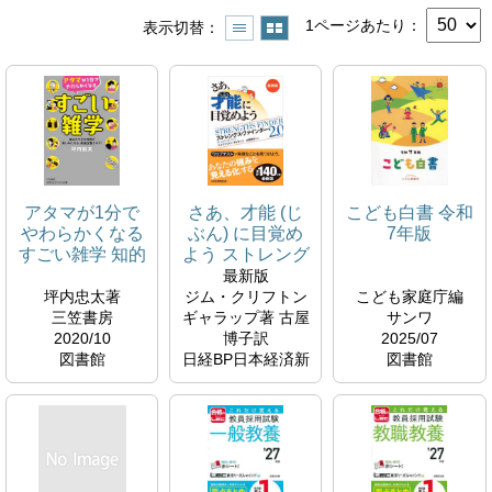
1ページあたり
表示切替
アタマが1分で
さあ、才能 (じ
こども白書 令和
やわらかくなる
ぶん) に目覚め
7年版
すごい雑学 知的
よう ストレング
生きかた文庫
ス・ファインダ
最新版
ー2.0
坪内忠太著
ジム・クリフトン
こども家庭庁編
三笠書房
ギャラップ著 古屋
サンワ
2020/10
博子訳
2025/07
図書館
日経BP日本経済新
図書館
聞出版
参考図書コーナー
049
2023/06
367.6
T
図書館
K
159.4
C