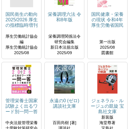
国民衛生の動向
栄養調理六法 令
国民健康・栄養
2025/2026 厚生
和8年版
の現状 令和4年
の指標臨時増刊
厚生労働省国民
健康・栄養調査
報告より
厚生労働統計協会
栄養調理関係法令
編
研究会編集
第一出版
厚生労働統計協会
新日本法規出版
2025/08
2025/08
2025/09
図書館
図書館
図書館
書庫
参考図書コーナー
参考図書コーナー
498.55
498.02
498.54
K
K
E
https://elib.maruze
n.co.jp/elib/html/B
ookDetail/Id/30001
99651
管理栄養士国家
永遠の0 (ゼロ)
ジェネラル・ル
試験よく出るワ
講談社文庫
ージュの凱旋 宝
ード別一問一答
島社文庫
2026 出るトコ
新装版
徹底分析
中央法規管理栄養
百田尚樹 [著]
海堂尊著
士受験対策研究会
講談社
宝島社