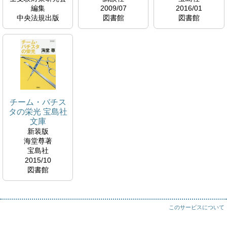
編集
2009/07
2016/01
中央法規出版
図書館
図書館
2025/09
図書館
913.6
913.6
国試対策コーナー
H
K
498.55
K
チーム・バチス
タの栄光 宝島社
文庫
新装版
海堂尊著
宝島社
2015/10
図書館
913.6
K
このサービスについて