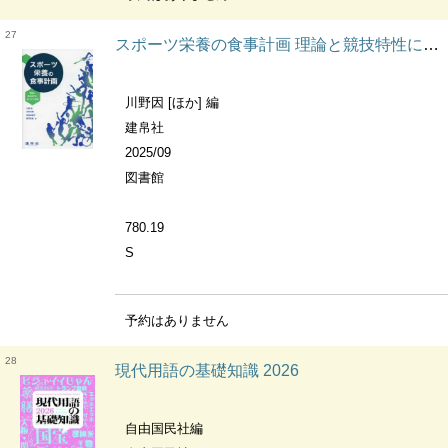
27
スポーツ栄養の食事計画 理論と競技特性にあわせた実践
川野因 [ほか] 編
建帛社
2025/09
図書館
780.19
S
予約はありません
28
現代用語の基礎知識 2026
自由国民社編