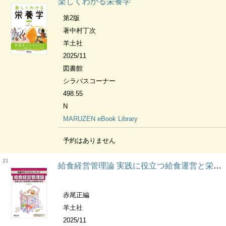
楽しくわかる栄養学
第2版
著中村丁次
羊土社
2025/11
図書館
シラバスコーナー
498.55
N
MARUZEN eBook Library
予約はありません
21
給食経営管理論 実践に役立つ給食運営と栄養管理の基本 栄養科学イラストレイテッド
赤尾正編
羊土社
2025/11