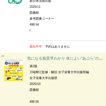
新日本法規出版
2025/11
図書館
参考図書コーナー
498.54
I
貸出不可
予約はありません
18
気になる脂質早わかり 体によい“あぶら"のとり方がわかる Food & cooking data
第2版
川端輝江監修・解説 女子栄養大学出版部編
女子栄養大学出版部
2025/10
図書館
498.55