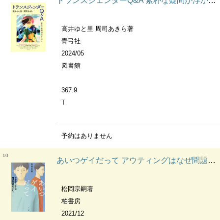
トランスジェンダーQ&A 素朴な疑問が浮かんだら
高井ゆと里 周司あきら著
青弓社
2024/05
図書館
367.9
T
予約はありません
10
あいつゲイだって アウティングはなぜ問題なのか?
松岡宗嗣著
柏書房
2021/12