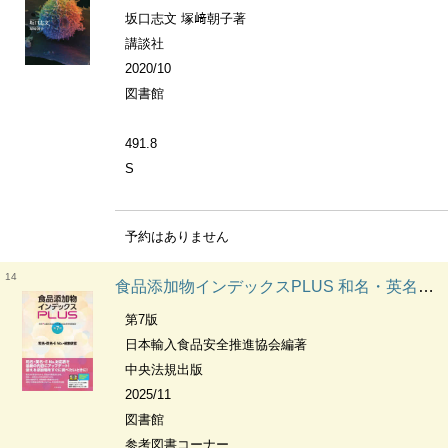
坂口志文 塚﨑朝子著
講談社
2020/10
図書館
491.8
S
予約はありません
14
食品添加物インデックスPLUS 和名・英名・E No.検索便覧
第7版
日本輸入食品安全推進協会編著
中央法規出版
2025/11
図書館
参考図書コーナー